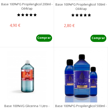
Base 100%PG Propilenglicol 200ml -
Base 100%PG Propilenglicol 100ml -
Oil4Vap
Oil4Vap
Precio
4,90 €
Precio
2,80 €
Comprar
Comprar
Base 100%VG Glicerina 1 Litro -
Base 100%PG Propilenglicol 500ml -