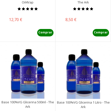
Oil4Vap
The Ark
Precio
Precio
12,70 €
8,50 €
Comprar
Comprar
Base 100%VG Glicerina 500ml - The
Base 100%VG Glicerina 1 Litro - The
Ark
Ark