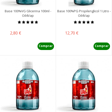
Base 100%VG Glicerina 100ml -
Base 100%PG Propilenglicol 1 Litro -
Oil4Vap
Oil4Vap
Precio
Precio
2,80 €
12,70 €
Comprar
Comprar