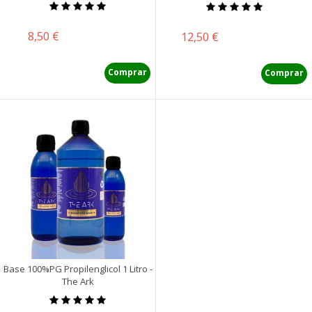
Precio
8,50 €
Precio
12,50 €
Comprar
Comprar
Base 100%PG Propilenglicol 1 Litro -
The Ark