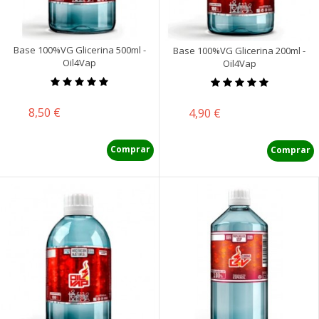
Base 100%VG Glicerina 500ml -
Base 100%VG Glicerina 200ml -
Oil4Vap
Oil4Vap
Precio
8,50 €
Precio
4,90 €
Comprar
Comprar