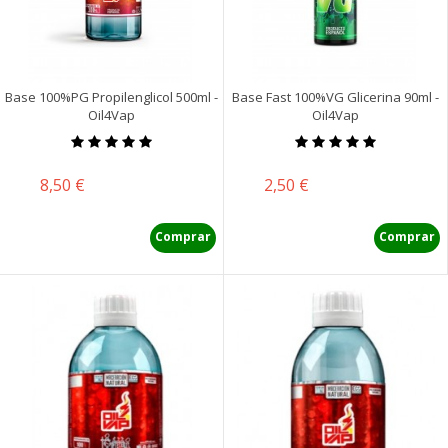
Base 100%PG Propilenglicol 500ml -
Base Fast 100%VG Glicerina 90ml -
Oil4Vap
Oil4Vap
Precio
Precio
8,50 €
2,50 €
Comprar
Comprar