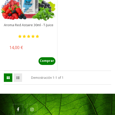
Aroma Red Astaire 30ml - T-Juice
Precio
14,00 €
Comprar
Demostración 1-1 of 1