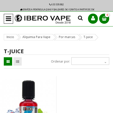
633 335 882
ENVÍOS A PENÍNSULA (24H) Y BALEARES: 5€ / GRATIS A PARTIR DE 25€
0
Inicio
Alquimia Para Vape
Por marcas
T-juice
T-JUICE
Ordenar por:
