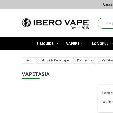
633 
E-LIQUIDS
VAPERS
LONGFILL
Inicio
E-Liquids Para Vape
Por marcas
Vapetas
VAPETASIA
Lamen
Realic