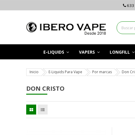
633 
E-LIQUIDS
VAPERS
LONGFILL
Inicio
E-Liquids Para Vape
Por marcas
Don Cri
DON CRISTO