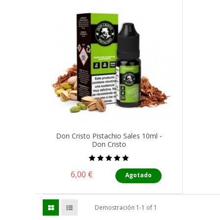
Don Cristo Pistachio Sales 10ml -
Don Cristo
Precio
6,00 €
Agotado
Demostración 1-1 of 1