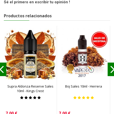
Sé el primero en escribir tu opinión !
Productos relacionados
Supra Aldonza Reserve Sales
Boj Sales 10ml - Herrera
10ml - Kings Crest
Precio
Precio
P
7,00 €
7,00 €
6