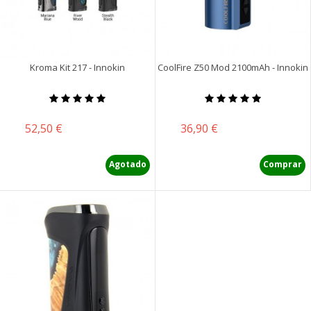
Kroma Kit 217 - Innokin
CoolFire Z50 Mod 2100mAh - Innokin
Precio
Precio
52,50 €
36,90 €
Agotado
Comprar