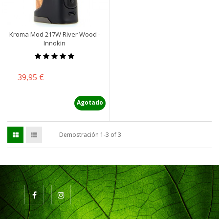
Kroma Mod 217W River Wood -
Innokin
Precio
39,95 €
Agotado
Demostración 1-3 of 3