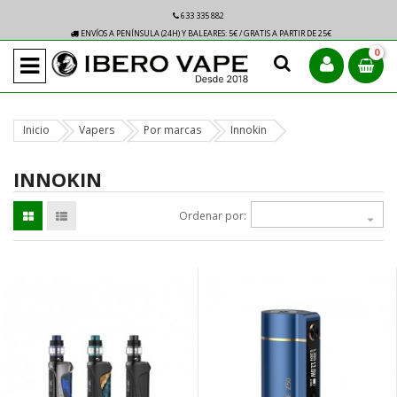
633 335 882
ENVÍOS A PENÍNSULA (24H) Y BALEARES: 5€ / GRATIS A PARTIR DE 25€
0
Inicio
Vapers
Por marcas
Innokin
INNOKIN
Ordenar por:
