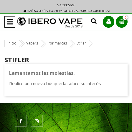
633 335 882
ENVÍOS A PENÍNSULA (24H) Y BALEARES: 5€ / GRATIS A PARTIR DE 25€
0
Inicio
Vapers
Por marcas
Stifler
STIFLER
Lamentamos las molestias.
Realice una nueva búsqueda sobre su interés