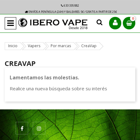
633 335 882
ENVÍOS A PENÍNSULA (24H) Y BALEARES: 5€ / GRATIS A PARTIR DE 25€
0
Inicio
Vapers
Por marcas
CreaVap
CREAVAP
Lamentamos las molestias.
Realice una nueva búsqueda sobre su interés