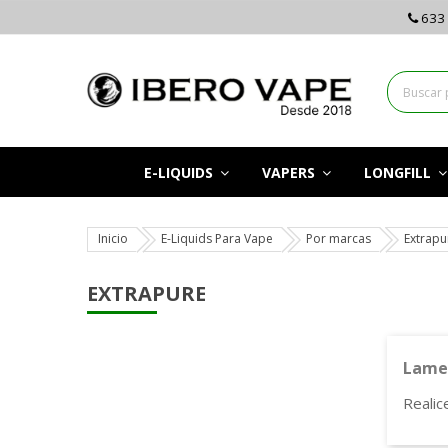
633 
E-LIQUIDS
VAPERS
LONGFILL
Inicio
E-Liquids Para Vape
Por marcas
Extrapu
EXTRAPURE
Lamen
Realic