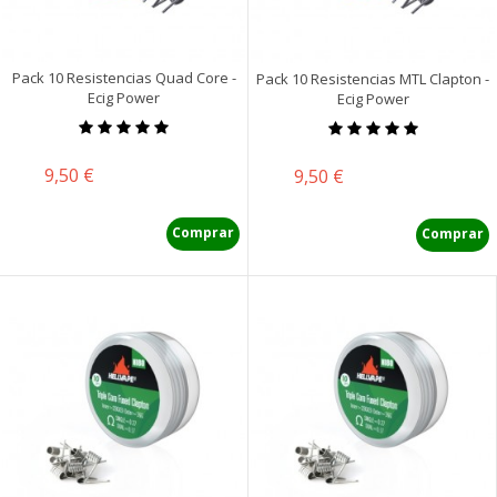
Pack 10 Resistencias Quad Core -
Pack 10 Resistencias MTL Clapton -
Ecig Power
Ecig Power
Precio
9,50 €
Precio
9,50 €
Comprar
Comprar