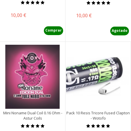
Precio
10,00 €
Precio
10,00 €
Comprar
Agotado
Mini Noname Dual Coil 0.16 Ohm -
Pack 10 Resis Tricore Fused Clapton
Astur Coils
- Wotofo