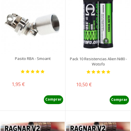
Pasito RBA - Smoant
Pack 10 Resistencias Alien Ni80 -
Wotofo
Precio
1,95 €
Precio
10,50 €
Comprar
Comprar