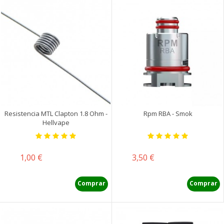
Resistencia MTL Clapton 1.8 Ohm -
Rpm RBA - Smok
Hellvape
Precio
Precio
1,00 €
3,50 €
Comprar
Comprar