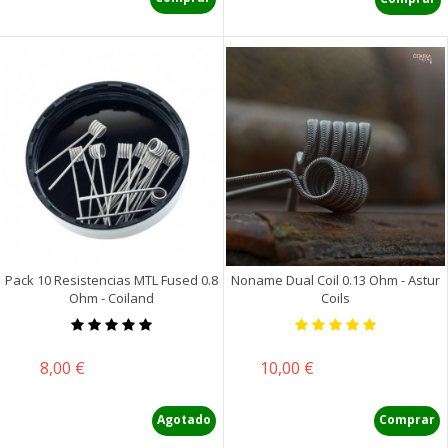
Pack 10 Resistencias MTL Fused 0.8
Noname Dual Coil 0.13 Ohm - Astur
Ohm - Coiland
Coils
Precio
Precio
8,00 €
10,00 €
Agotado
Comprar