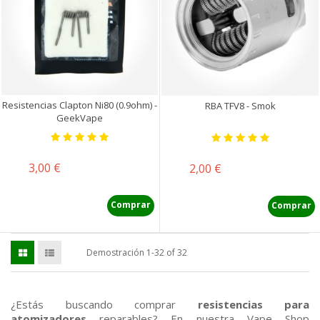
Resistencias Clapton Ni80 (0.9ohm) -
RBA TFV8 - Smok
GeekVape
Precio
3,00 €
Precio
2,00 €
Comprar
Comprar
Demostración 1-32 of 32
¿Estás buscando comprar
resistencias para
atomizadores
reparables? En nuestra Vape Shop