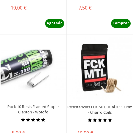
Precio
Precio
10,00 €
7,50 €
Agotado
Comprar
Pack 10 Resis Framed Staple
Resistencias FCK MTL Dual 0.11 Ohm
Clapton - Wotofo
- Charro Coils
Precio
9,00 €
Precio
10,50 €