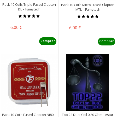
Pack 10 Coils Triple Fused Clapton
Pack 10 Coils Micro Fused Clapton
DL – Fumytech
MTL – Fumytech
Precio
6,00 €
Precio
6,00 €
Comprar
Comprar
Pack 10 Coils Fused Clapton Ni80 –
Top 22 Dual Coil 0.20 Ohm - Astur