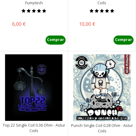
Fumytech
Coils
Precio
Precio
6,00 €
10,00 €
Comprar
Comprar
Top 22 Single Coil 0.36 Ohm - Astur
Punch Single Coil 0.28 Ohm - Astur
Coils
Coils