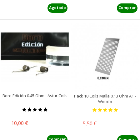
Agotado
Comprar
Boro Edición 0.45 Ohm - Astur Coils
Pack 10 Coils Malla 0.13 Ohm A1 -
Wotofo
Precio
10,00 €
Precio
5,50 €
Comprar
Comprar