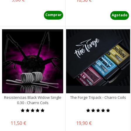
Comprar
Agotado
Resistencias Black Widow Single
The Forge Tripack - Charro Coils
0.30 - Charro Coils
Precio
Precio
11,50 €
19,90 €