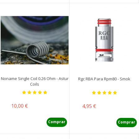
Noname Single Coil 0.26 Ohm - Astur
Rgc RBA Para Rpm80 - Smok
Coils
Precio
10,00 €
Precio
4,95 €
Comprar
Comprar