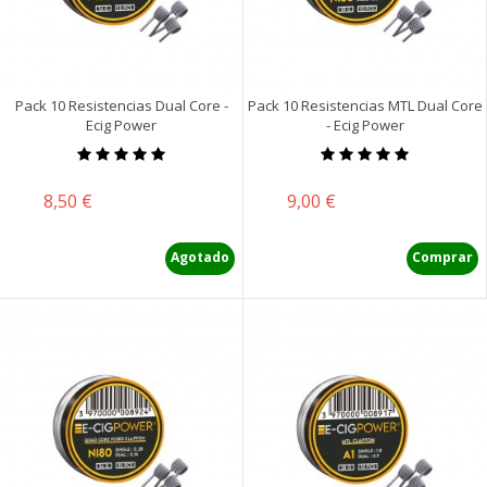
Pack 10 Resistencias Dual Core -
Pack 10 Resistencias MTL Dual Core
Ecig Power
- Ecig Power
Precio
Precio
8,50 €
9,00 €
Agotado
Comprar