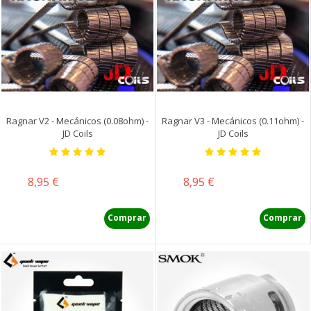
Ragnar V2 - Mecánicos (0.08ohm) -
Ragnar V3 - Mecánicos (0.11ohm) -
JD Coils
JD Coils
Precio
Precio
8,95 €
8,95 €
Comprar
Comprar