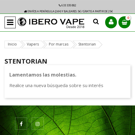
633 335 882
ENVÍOS A PENÍNSULA (24H) Y BALEARES: 5€ / GRATIS A PARTIR DE 25€
0
Inicio
Vapers
Por marcas
Stentorian
STENTORIAN
Lamentamos las molestias.
Realice una nueva búsqueda sobre su interés