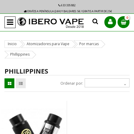
633 335 882
ENVÍOS A PENÍNSULA (24H) Y BALEARES: 5€ / GRATIS A PARTIR DE 25€
0
Inicio
Atomizadores para Vape
Por marcas
Phillippines
PHILLIPPINES
Ordenar por:
