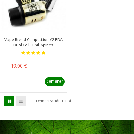
Vape Breed Competition V2 RDA
Dual Coil - Phillippines
Precio
19,00 €
Comprar
Demostración 1-1 of 1