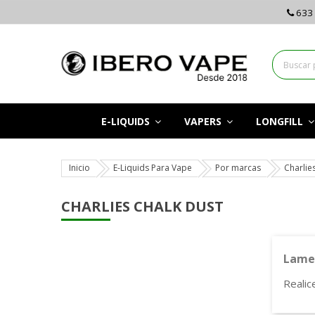
633 
E-LIQUIDS
VAPERS
LONGFILL
Inicio
E-Liquids Para Vape
Por marcas
Charlie
CHARLIES CHALK DUST
Lamen
Realic