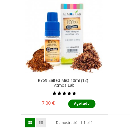
RY69 Salted Mist 10ml (18) -
Atmos Lab
Precio
7,00 €
Agotado
Demostración 1-1 of 1