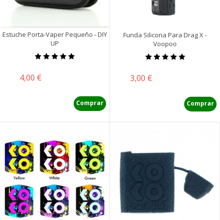
Estuche Porta-Vaper Pequeño - DIY
Funda Silicona Para Drag X -
UP
Voopoo
Precio
4,00 €
Precio
3,00 €
Comprar
Comprar