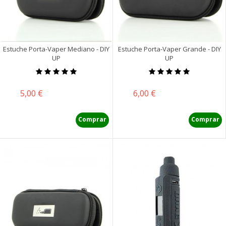
Estuche Porta-Vaper Mediano - DIY
Estuche Porta-Vaper Grande - DIY
UP
UP
Precio
Precio
5,00 €
6,00 €
Comprar
Comprar