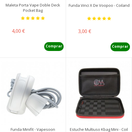
Maleta Porta Vape Doble Deck
Funda Vinci X De Voopoo - Coiland
Pocket Bag
Precio
4,00 €
Precio
3,00 €
Comprar
Comprar
Funda Minifit - Vapesoon
Estuche Multiuso Kbag Mini - Coil