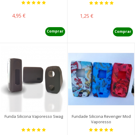
Precio
4,95 €
Precio
1,25 €
Comprar
Comprar
Funda Silicona Vaporesso Swag
Fundade Silicona Revenger Mod
Vaporesso