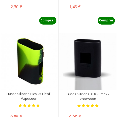
Precio
Precio
2,30 €
1,45 €
Comprar
Comprar
Funda Silicona Pico 25 Eleaf -
Funda Silicona AL85 Smok -
Vapesoon
Vapesoon
Precio
0,95 €
Precio
0,95 €