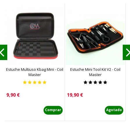
Estuche Multiuso Kbag Mini - Coil
Estuche Mini Tool Kit V2 - Coil
Master
Master
Precio
Precio
P
9,90 €
19,90 €
4
Comprar
Agotado