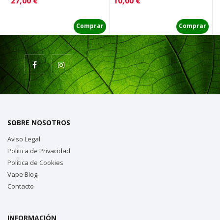
Precio
Precio
P
27,00 €
10,00 €
4
Comprar
Comprar
SOBRE NOSOTROS
Aviso Legal
Política de Privacidad
Política de Cookies
Vape Blog
Contacto
INFORMACIÓN