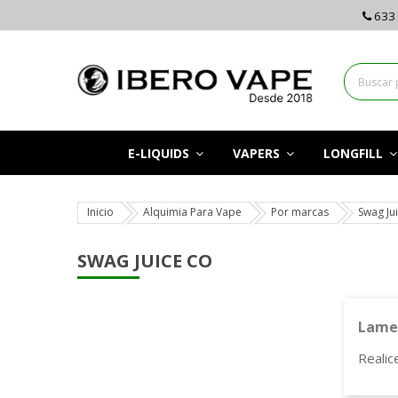
633 
E-LIQUIDS
VAPERS
LONGFILL
Inicio
Alquimia Para Vape
Por marcas
Swag Ju
SWAG JUICE CO
Lamen
Realic