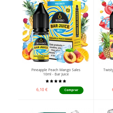
Pineapple Peach Mango Sales
Twisty
10ml - Bar Juice
Precio
6,10 €
Comprar