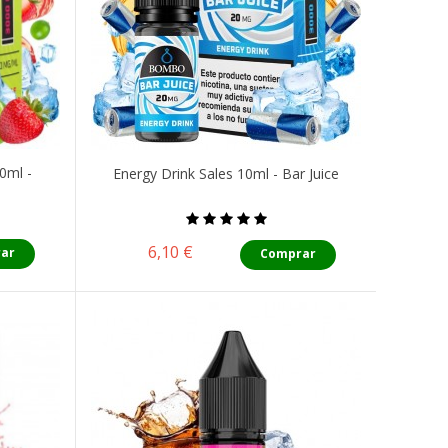
0ml -
Energy Drink Sales 10ml - Bar Juice
Precio
6,10 €
ar
Comprar