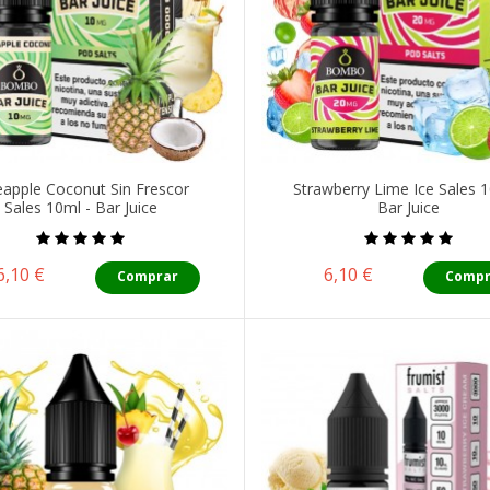
eapple Coconut Sin Frescor
Strawberry Lime Ice Sales 1
Sales 10ml - Bar Juice
Bar Juice
Precio
Precio
6,10 €
6,10 €
Comprar
Compr