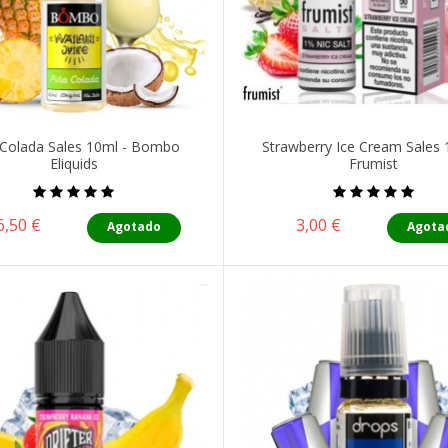
 Colada Sales 10ml - Bombo
Strawberry Ice Cream Sales 
Eliquids
Frumist
Precio
Precio
6,50 €
3,00 €
Agotado
Agota