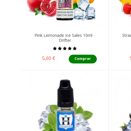
Pink Lemonade Ice Sales 10ml -
Stra
Drifter
Precio
5,60 €
Comprar