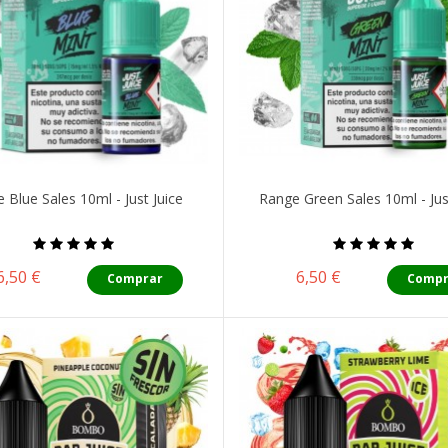
 Blue Sales 10ml - Just Juice
Range Green Sales 10ml - Jus
Precio
Precio
6,50 €
6,50 €
Comprar
Compr