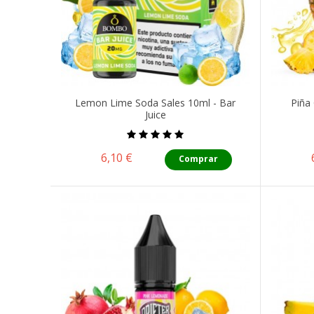
Lemon Lime Soda Sales 10ml - Bar
Piña
Juice
Precio
6,10 €
Comprar