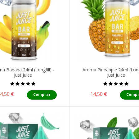
a Banana 24ml (Longfill) -
Aroma Pineapple 24ml (Longf
Just Juice
Just Juice
recio
Precio
4,50 €
14,50 €
Comprar
Compr