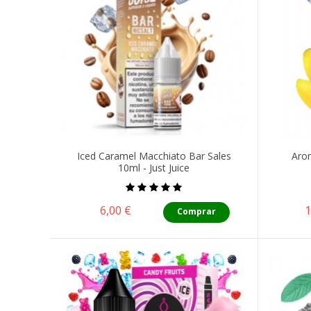
Iced Caramel Macchiato Bar Sales
Arom
10ml - Just Juice
Precio
P
6,00 €
1
Comprar