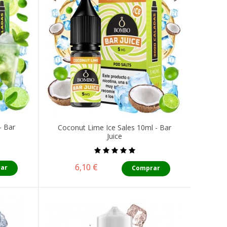
- Bar
Coconut Lime Ice Sales 10ml - Bar
Juice
Precio
6,10 €
ar
Comprar