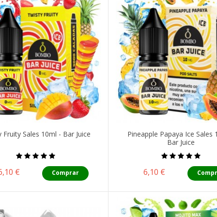
 Fruity Sales 10ml - Bar Juice
Pineapple Papaya Ice Sales 
Bar Juice
Precio
Precio
6,10 €
6,10 €
Comprar
Compr