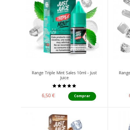
Range Triple Mint Sales 10ml - Just
Range 
Juice
Precio
6,50 €
Comprar