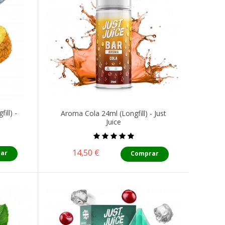
ill) -
Aroma Cola 24ml (Longfill) - Just
Juice
Precio
14,50 €
ar
Comprar