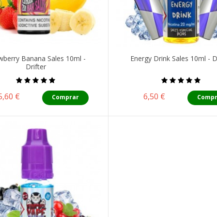
wberry Banana Sales 10ml -
Energy Drink Sales 10ml - 
Drifter
Precio
Precio
5,60 €
6,50 €
Comprar
Compr