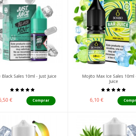
Black Sales 10ml - Just Juice
Mojito Max Ice Sales 10ml 
Juice
Precio
Precio
6,50 €
6,10 €
Comprar
Compr