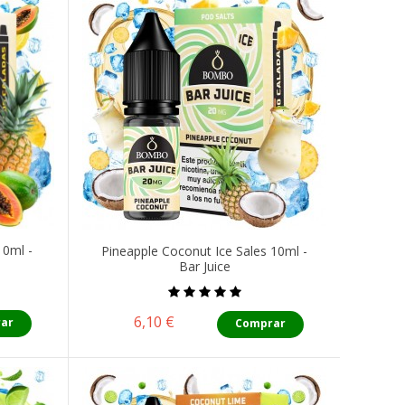
10ml -
Pineapple Coconut Ice Sales 10ml -
Bar Juice
Precio
6,10 €
ar
Comprar