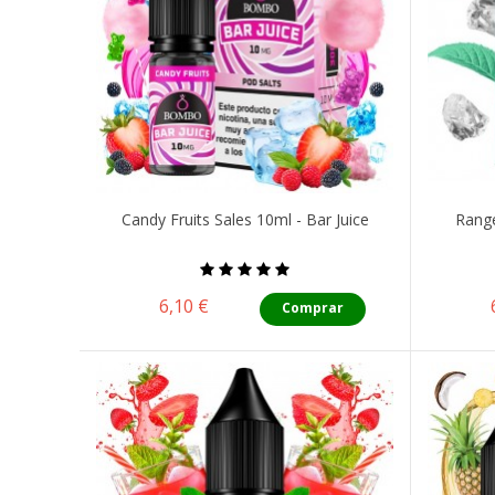
Candy Fruits Sales 10ml - Bar Juice
Range
Precio
6,10 €
Comprar