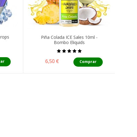
Drops
Piña Colada ICE Sales 10ml -
Bombo Eliquids
Precio
6,50 €
ar
Comprar