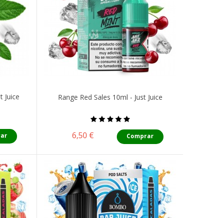
t Juice
Range Red Sales 10ml - Just Juice
Precio
6,50 €
ar
Comprar