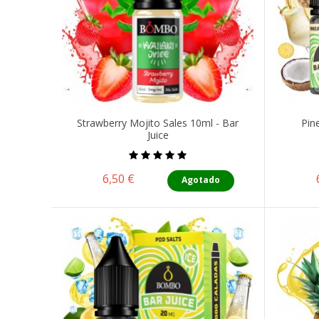
Strawberry Mojito Sales 10ml - Bar
Pin
Juice
Precio
6,50 €
Agotado