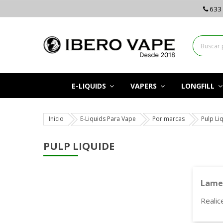
633 
E-LIQUIDS
VAPERS
LONGFILL
Inicio
E-Liquids Para Vape
Por marcas
Pulp Li
PULP LIQUIDE
Lamen
Realic