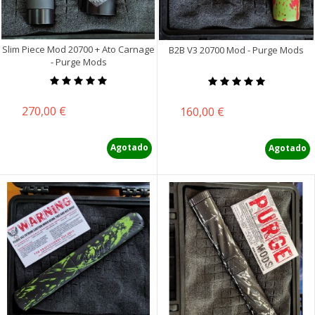
Slim Piece Mod 20700 + Ato Carnage
B2B V3 20700 Mod - Purge Mods
- Purge Mods
Precio
270,00 €
Precio
160,00 €
Agotado
Agotado