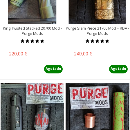
King Twisted Stacked 20700 Mod -
Purge Slam Piece 21700 Mod + RDA -
Purge Mods
Purge Mods
Precio
Precio
220,00 €
249,00 €
Agotado
Agotado