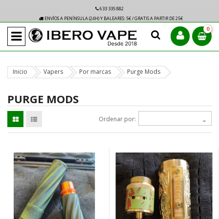
633 335 882
ENVÍOS A PENÍNSULA (24H) Y BALEARES: 5€ / GRATIS A PARTIR DE 25€
0
Inicio
Vapers
Por marcas
Purge Mods
PURGE MODS
Ordenar por:
