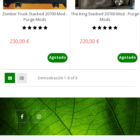
Zombie Truck Stacked 20700 Mod -
The King Stacked 20700 Mod - Purge
Purge Mods
Mods
Precio
Precio
230,00 €
220,00 €
Agotado
Agotado
Demostración 1-6 of 6