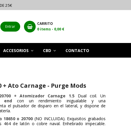
 DE 25€
CARRITO
Entrar
0
items -
0,00 €
ACCESORIOS
CBD
CONTACTO
0 + Ato Carnage - Purge Mods
20700 + Atomizador Carnage 1.5
Dual coil. Un
h end
con un rendimiento inigualable y una
nta el pulsador de disparo en el lateral, y dispone de
tería.
ía
18650 o 20700
(NO INCLUIDA). Exquisitos grabados
 464 de latón o cobre naval. Enhebrado impecable.