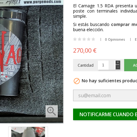
El Carnage 1.5 RDA presenta 
poste con terminales individu
simple.
Si estás buscando
comprar mo
buena elección.
0 Opiniones
E
270,00 €
Cantidad
A

No hay suficientes produc

NOTIFICARME CUANDO E