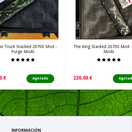
e Truck Stacked 20700 Mod -
The King Stacked 20700 Mod -
Purge Mods
Mods
o
Precio
0 €
220,00 €
Agotado
Agota
INFORMACIÓN