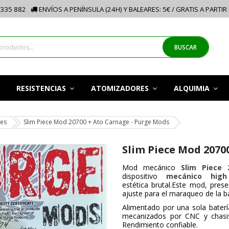
335 882
ENVÍOS A PENÍNSULA (24H) Y BALEARES: 5€ / GRATIS A PARTIR
BUSCAR
RESISTENCIAS
ATOMIZADORES
ALQUIMIA
les
Slim Piece Mod 20700 + Ato Carnage - Purge Mods
Slim Piece Mod 2070
Mod mecánico
Slim Piece 
dispositivo
mecánico hig
estética brutal.Este mod, prese
ajuste para el maraqueo de la ba
Alimentado por una sola bater
mecanizados por CNC y chasis
Rendimiento confiable.