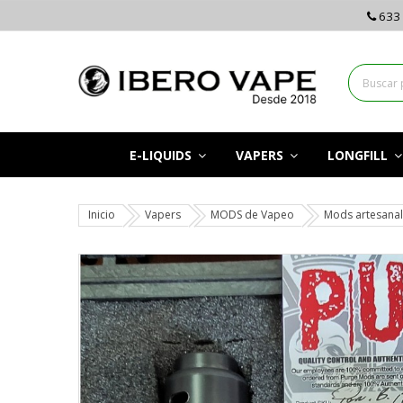
633 
E-LIQUIDS
VAPERS
LONGFILL
Inicio
Vapers
MODS de Vapeo
Mods artesana