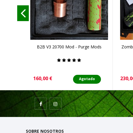
B2B V3 20700 Mod - Purge Mods
Zombi
Precio
Preci
160,00 €
230,0
Agotado
SOBRE NOSOTROS