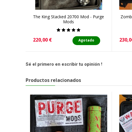
The King Stacked 20700 Mod - Purge
Zombi
Mods
Precio
Preci
220,00 €
230,0
Agotado
Sé el primero en escribir tu opinión !
Productos relacionados