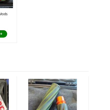
 Mods
do