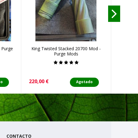
 Purge
King Twisted Stacked 20700 Mod -
Mod Bla
Purge Mods
Precio
Precio
220,00 €
49,90 €
do
Agotado
CONTACTO