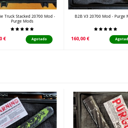
e Truck Stacked 20700 Mod -
B2B V3 20700 Mod - Purge
Purge Mods
o
Precio
0 €
160,00 €
Agotado
Agota