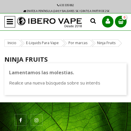
633 335 882
ENVÍOS A PENÍNSULA (24H) Y BALEARES: 5€ / GRATIS A PARTIR DE 25€
0
Inicio
E-Liquids Para Vape
Por marcas
Ninja Fruits
NINJA FRUITS
Lamentamos las molestias.
Realice una nueva búsqueda sobre su interés