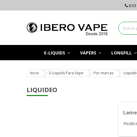
633 
E-LIQUIDS
VAPERS
LONGFILL
Inicio
E-Liquids Para Vape
Por marcas
Liquide
LIQUIDEO
Lamen
Realic