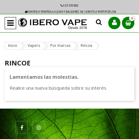
633 335 882
ENVÍOS A PENÍNSULA (24H) Y BALEARES: 5€ / GRATIS A PARTIR DE 25€
0
Inicio
Vapers
Por marcas
Rincoe
RINCOE
Lamentamos las molestias.
Realice una nueva búsqueda sobre su interés