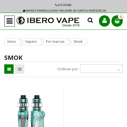
633 335 882
ENVÍOS A PENÍNSULA (24H) Y BALEARES: 5€ / GRATIS A PARTIR DE 25€
0
Inicio
Vapers
Por marcas
Smok
SMOK
Ordenar por:
