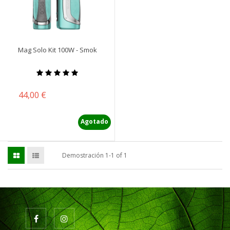
Mag Solo Kit 100W - Smok
Precio
44,00 €
Agotado
Demostración 1-1 of 1