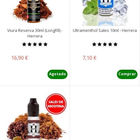
Viura Reserva 30ml (Longfill) -
Ultramenthol Sales 10ml - Herrera
Herrera
Precio
Precio
16,90 €
7,10 €
Agotado
Comprar