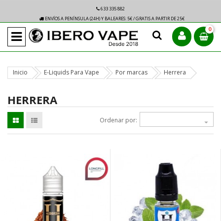
633 335 882
ENVÍOS A PENÍNSULA (24H) Y BALEARES: 5€ / GRATIS A PARTIR DE 25€
0
Inicio
E-Liquids Para Vape
Por marcas
Herrera
HERRERA
Ordenar por:
