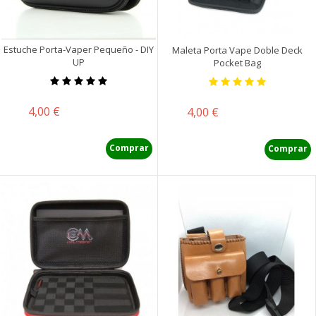
Estuche Porta-Vaper Pequeño - DIY
Maleta Porta Vape Doble Deck
UP
Pocket Bag
Precio
4,00 €
Precio
4,00 €
Comprar
Comprar