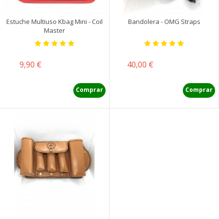
Estuche Multiuso Kbag Mini - Coil
Bandolera - OMG Straps
Master
Precio
Precio
9,90 €
40,00 €
Comprar
Comprar