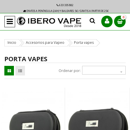
633 335 882
ENVÍOS A PENÍNSULA (24H) Y BALEARES: 5€ / GRATIS A PARTIR DE 25€
0
Inicio
Accesorios para Vapeo
Porta vapes
PORTA VAPES
Ordenar por:
