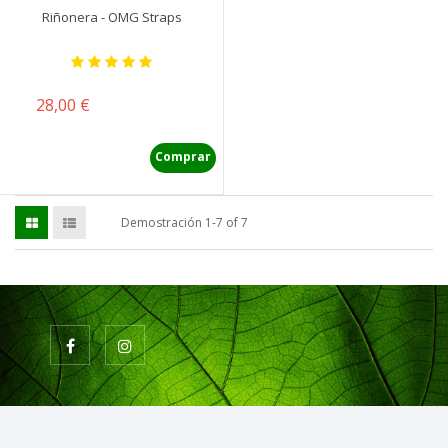
Riñonera - OMG Straps
Precio
28,00 €
Comprar
Demostración 1-7 of 7