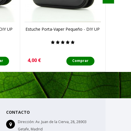
 DIY UP
Estuche Porta-Vaper Pequeño - DIY UP
Estuche
Precio
Precio
4,00 €
9,90 €
ar
Comprar
CONTACTO
Dirección:
Av. Juan de la Cierva, 28, 28903
Getafe, Madrid