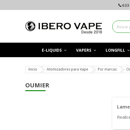
633 
E-LIQUIDS
VAPERS
LONGFILL
Inicio
Atomizadores para Vape
Por marcas
O
OUMIER
Lamen
Realic