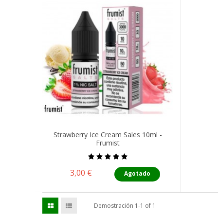
Strawberry Ice Cream Sales 10ml -
Frumist
Precio
3,00 €
Agotado
Demostración 1-1 of 1