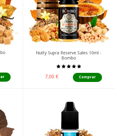
mbo
Nutty Supra Reserve Sales 10ml -
Bombo
Precio
7,00 €
ar
Comprar