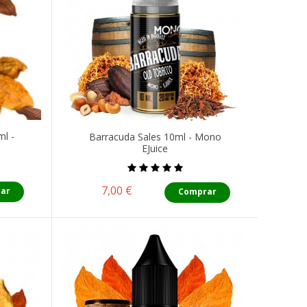
ml -
Barracuda Sales 10ml - Mono
EJuice
Precio
7,00 €
ar
Comprar