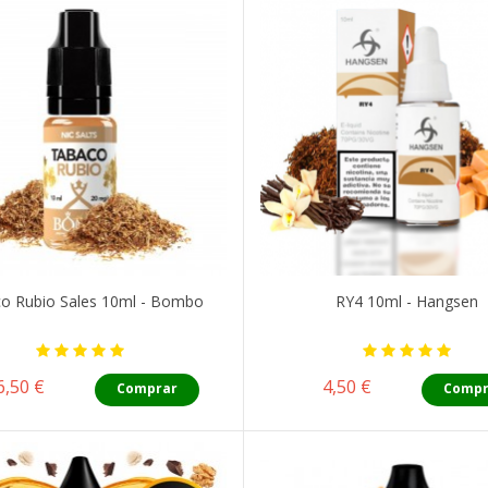
o Rubio Sales 10ml - Bombo
RY4 10ml - Hangsen
Precio
Precio
6,50 €
4,50 €
Comprar
Compr