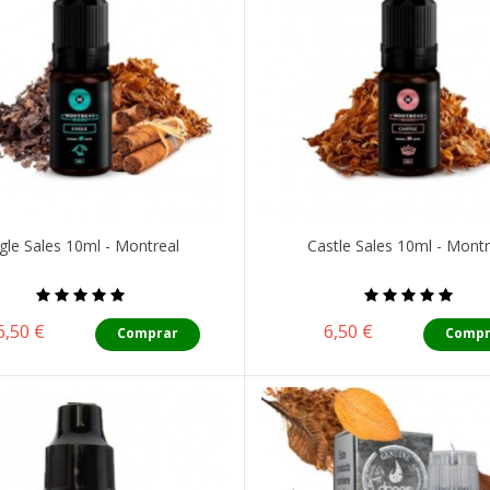
gle Sales 10ml - Montreal
Castle Sales 10ml - Montr
Precio
Precio
6,50 €
6,50 €
Comprar
Compr