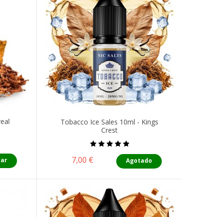
eal
Tobacco Ice Sales 10ml - Kings
Crest
Precio
7,00 €
ar
Agotado