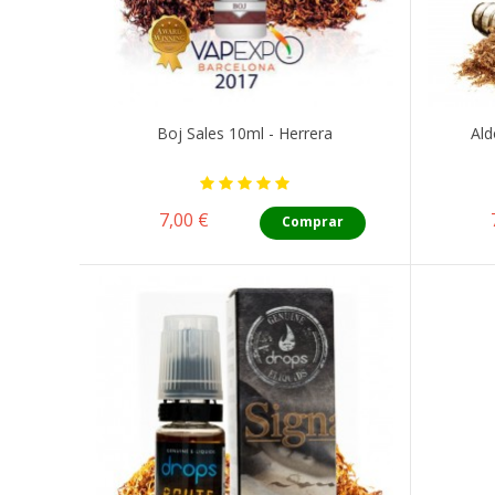
Boj Sales 10ml - Herrera
Ald
Precio
7,00 €
Comprar