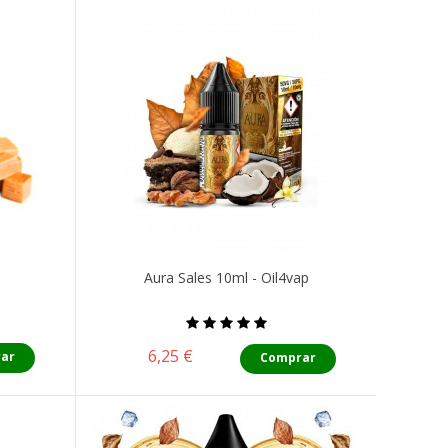
Aura Sales 10ml - Oil4vap
Precio
6,25 €
ar
Comprar