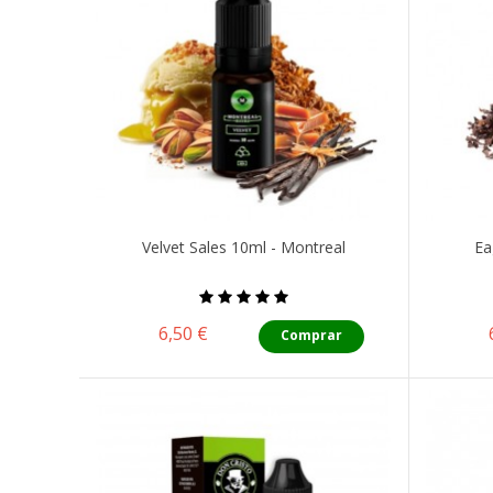
Velvet Sales 10ml - Montreal
Ea
Precio
6,50 €
Comprar