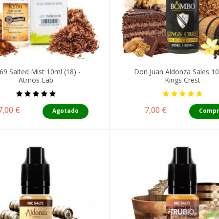
69 Salted Mist 10ml (18) -
Don Juan Aldonza Sales 10
Atmos Lab
Kings Crest
Precio
Precio
7,00 €
7,00 €
Agotado
Compr