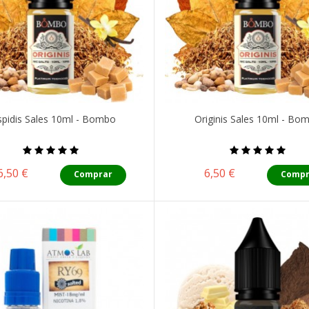
pidis Sales 10ml - Bombo
Originis Sales 10ml - Bo
Precio
Precio
6,50 €
6,50 €
Comprar
Compr