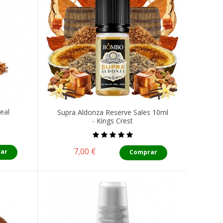
eal
Supra Aldonza Reserve Sales 10ml
- Kings Crest
Precio
7,00 €
ar
Comprar