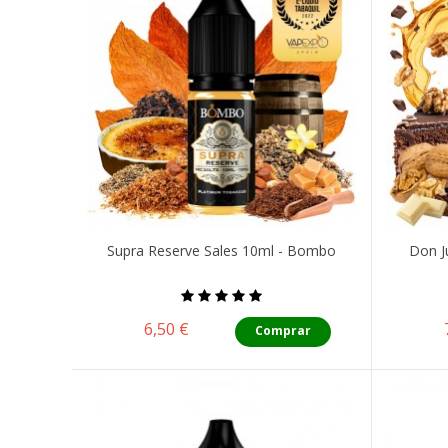
Supra Reserve Sales 10ml - Bombo
Don J
Precio
6,50 €
Comprar