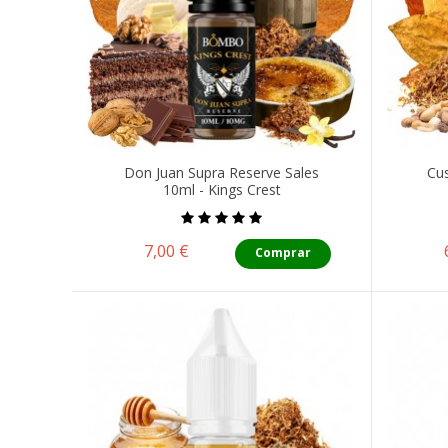
Don Juan Supra Reserve Sales
Cus
10ml - Kings Crest
Precio
7,00 €
Comprar