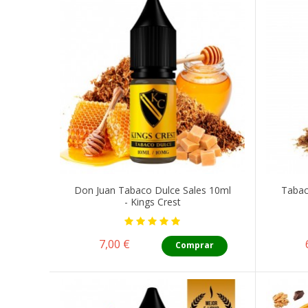
Don Juan Tabaco Dulce Sales 10ml
Tabac
- Kings Crest
Precio
7,00 €
Comprar