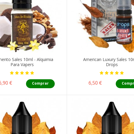
ento Sales 10ml - Alquimia
American Luxury Sales 10
Para Vapers
Drops
Precio
Precio
6,90 €
6,50 €
Comprar
Compr