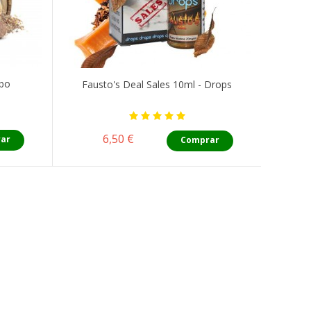
mbo
Fausto's Deal Sales 10ml - Drops
Precio
6,50 €
ar
Comprar