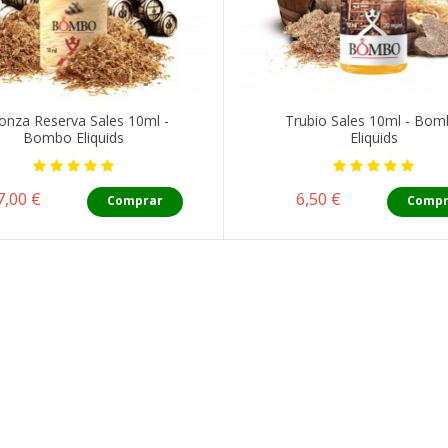
onza Reserva Sales 10ml -
Trubio Sales 10ml - Bo
Bombo Eliquids
Eliquids
Precio
Precio
7,00 €
6,50 €
Comprar
Compr