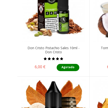
Don Cristo Pistachio Sales 10ml -
Torm
Don Cristo
Precio
6,00 €
Agotado