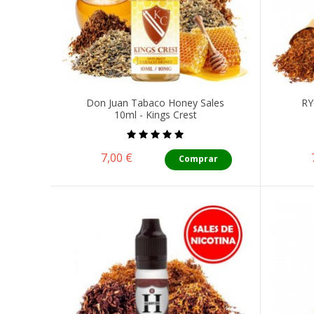
Don Juan Tabaco Honey Sales
RY
10ml - Kings Crest
Precio
7,00 €
Comprar