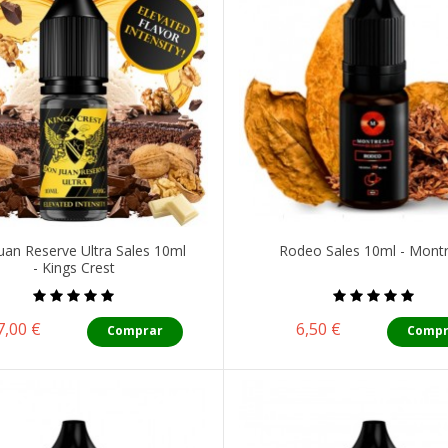
uan Reserve Ultra Sales 10ml
Rodeo Sales 10ml - Montr
- Kings Crest
Precio
Precio
7,00 €
6,50 €
Comprar
Compr