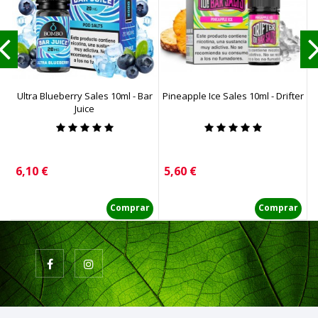
Ultra Blueberry Sales 10ml - Bar
Pineapple Ice Sales 10ml - Drifter
Juice
Precio
Precio
P
6,10 €
5,60 €
6
Comprar
Comprar