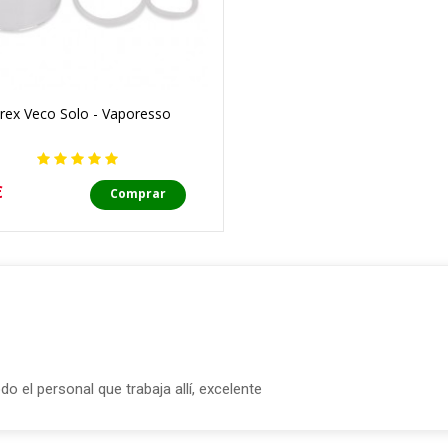
rex Veco Solo - Vaporesso
o
€
Comprar
o el personal que trabaja allí, excelente