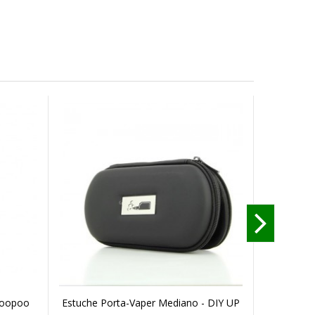
 Voopoo
Estuche Porta-Vaper Mediano - DIY UP
Estuche P