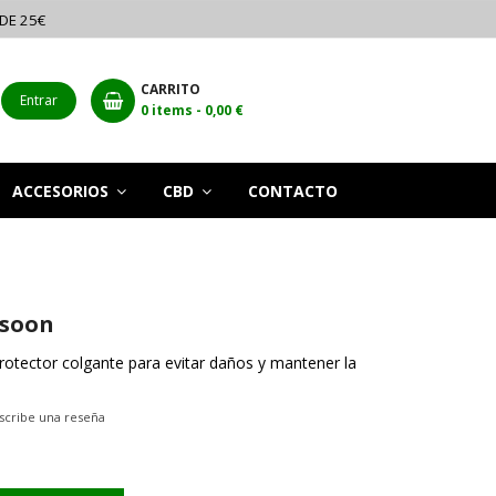
 DE 25€
CARRITO
Entrar
0
items -
0,00 €
ACCESORIOS
CBD
CONTACTO
esoon
otector colgante para evitar daños y mantener la
scribe una reseña