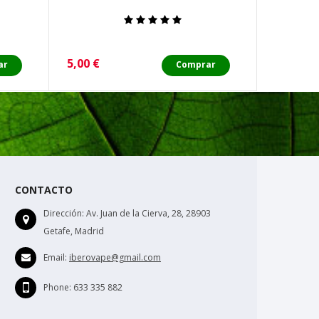
Precio
Precio
5,00 €
6,00 €
ar
Comprar
CONTACTO
Dirección:
Av. Juan de la Cierva, 28, 28903
Getafe, Madrid
Email:
iberovape@gmail.com
Phone:
633 335 882