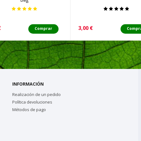
o
Precio
€
3,00 €
Comprar
Compr
INFORMACIÓN
Realización de un pedido
Política devoluciones
Métodos de pago