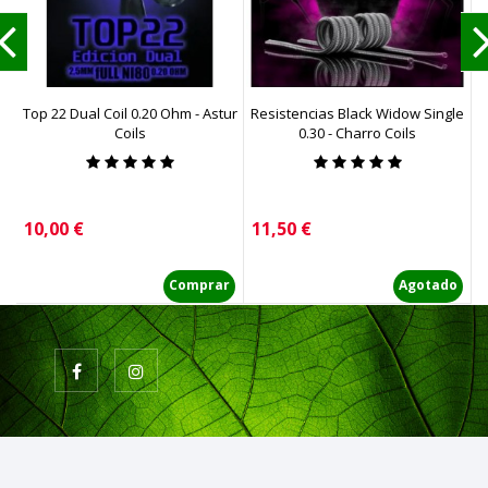
Top 22 Dual Coil 0.20 Ohm - Astur
Resistencias Black Widow Single
P
Coils
0.30 - Charro Coils
Precio
Precio
P
10,00 €
11,50 €
8
Comprar
Agotado