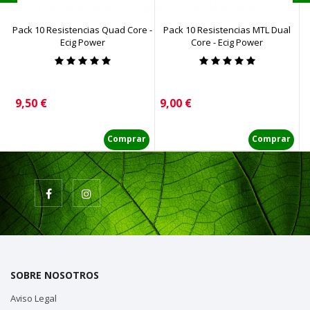
Pack 10 Resistencias Quad Core -
Pack 10 Resistencias MTL Dual
Pa
Ecig Power
Core - Ecig Power
Precio
Precio
P
9,50 €
9,00 €
6
Comprar
Comprar
SOBRE NOSOTROS
Aviso Legal