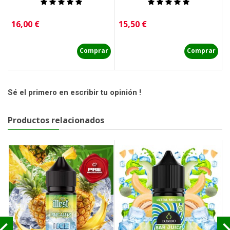
Precio
Precio
P
16,00 €
15,50 €
1
Comprar
Comprar
Sé el primero en escribir tu opinión !
Productos relacionados