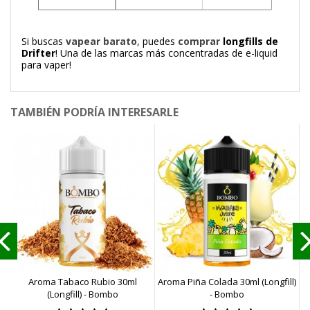
Si buscas
vapear barato
, puedes
comprar
longfills de
Drifter
! Una de las marcas más concentradas de e-liquid
para vaper!
TAMBIÉN PODRÍA INTERESARLE
Aroma Tabaco Rubio 30ml
Aroma Piña Colada 30ml (Longfill)
A
(Longfill) - Bombo
- Bombo