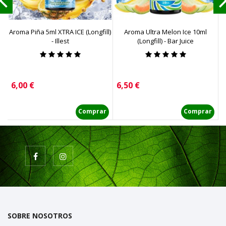
Aroma Piña 5ml XTRA ICE (Longfill)
Aroma Ultra Melon Ice 10ml
- Illest
(Longfill) - Bar Juice
Precio
Precio
P
6,00 €
6,50 €
1
Comprar
Comprar
SOBRE NOSOTROS