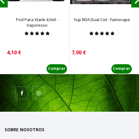
Pod Para Xtank 4.5ml -
Yup RDA Dual Coil - Famovape
Vaporesso
Precio
Precio
P
4,10 €
7,00 €
2
Comprar
Comprar
SOBRE NOSOTROS