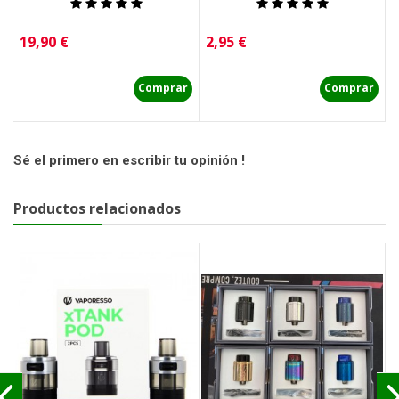
Precio
Precio
P
19,90 €
2,95 €
3
Comprar
Comprar
Sé el primero en escribir tu opinión !
Productos relacionados