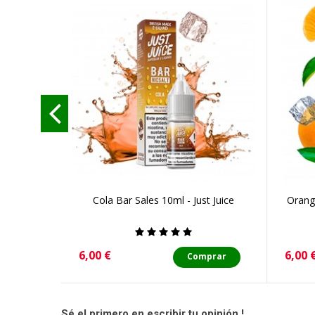
Cola Bar Sales 10ml - Just Juice
Orang
Precio
Preci
6,00 €
6,00 
Comprar
Sé el primero en escribir tu opinión !