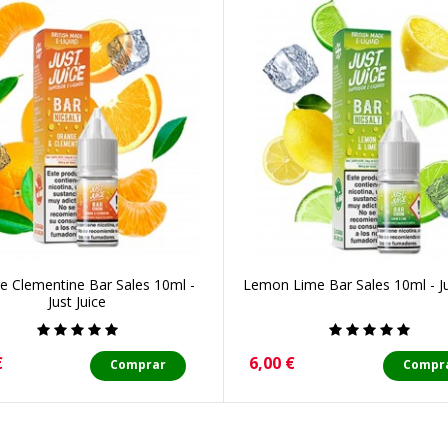
e Clementine Bar Sales 10ml -
Lemon Lime Bar Sales 10ml - Ju
Just Juice
o
Precio
€
6,00 €
Comprar
Compr