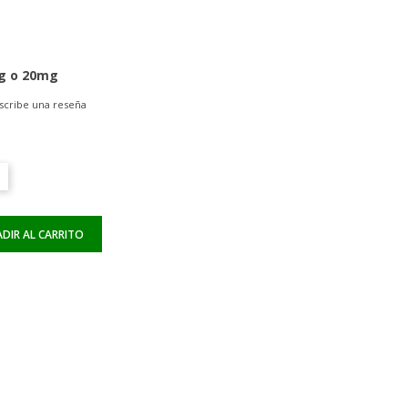
mg o 20mg
scribe una reseña
DIR AL CARRITO