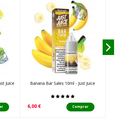
st Juice
Banana Bar Sales 10ml - Just Juice
Precio
6,00 €
ar
Comprar