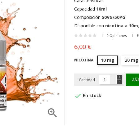
Características:
Capacidad
10ml
Composición
50VG/50PG
Disponible con
nicotina a 10
0 Opiniones
E
6,00 €
10 mg
20 mg
NICOTINA
Cantidad
AÑA

En stock
