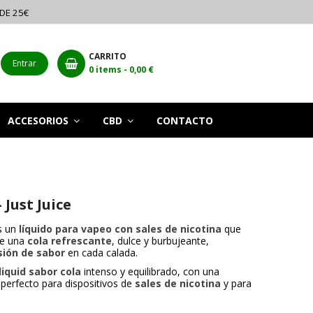
 DE 25€
CARRITO
Entrar
0
items -
0,00 €
ACCESORIOS
CBD
CONTACTO
 Just Juice
s un
líquido para vapeo con sales de nicotina
que
de una
cola refrescante
, dulce y burbujeante,
sión de sabor
en cada calada.
liquid sabor cola
intenso y equilibrado, con una
 perfecto para dispositivos de
sales de nicotina
y para