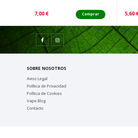
Precio
Preci
7,00 €
5,60 
Comprar
SOBRE NOSOTROS
Aviso Legal
Política de Privacidad
Política de Cookies
Vape Blog
Contacto
© 2020 Todo los derechos reservados. Design by
Experto Pres