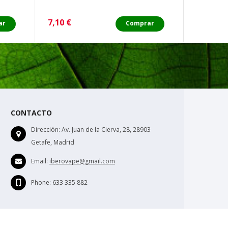
Precio
Precio
7,10 €
6,50 €
ar
Comprar
CONTACTO
Dirección:
Av. Juan de la Cierva, 28, 28903
Getafe, Madrid
Email:
iberovape@gmail.com
Phone:
633 335 882