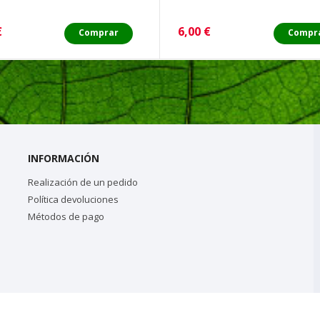
o
Precio
€
6,00 €
Comprar
Compr
INFORMACIÓN
Realización de un pedido
Política devoluciones
Métodos de pago
tashop