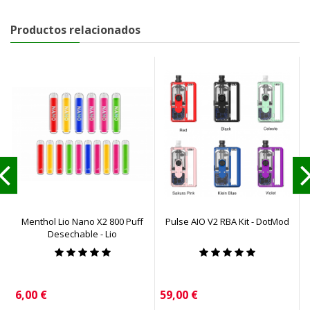
Productos relacionados
Menthol Lio Nano X2 800 Puff
Pulse AIO V2 RBA Kit - DotMod
Desechable - Lio
Precio
Precio
P
6,00 €
59,00 €
2