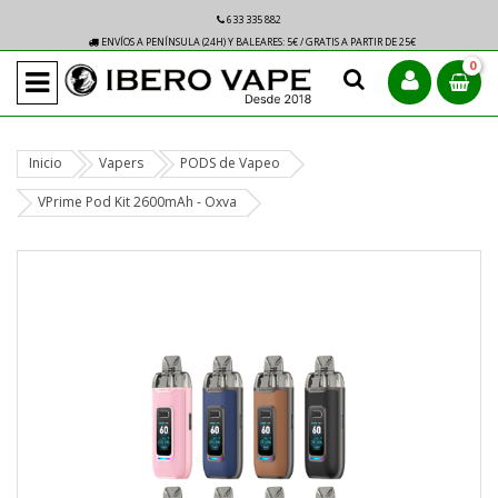
633 335 882
ENVÍOS A PENÍNSULA (24H) Y BALEARES: 5€ / GRATIS A PARTIR DE 25€
0
Inicio
Vapers
PODS de Vapeo
VPrime Pod Kit 2600mAh - Oxva