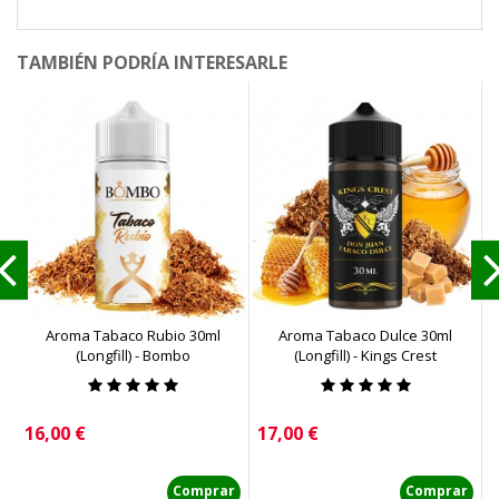
TAMBIÉN PODRÍA INTERESARLE
Aroma Tabaco Rubio 30ml
Aroma Tabaco Dulce 30ml
A
(Longfill) - Bombo
(Longfill) - Kings Crest
Precio
Precio
P
16,00 €
17,00 €
1
Comprar
Comprar