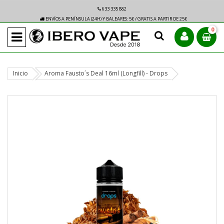
633 335 882
ENVÍOS A PENÍNSULA (24H) Y BALEARES: 5€ / GRATIS A PARTIR DE 25€
0
Inicio
Aroma Fausto´s Deal 16ml (Longfill) - Drops