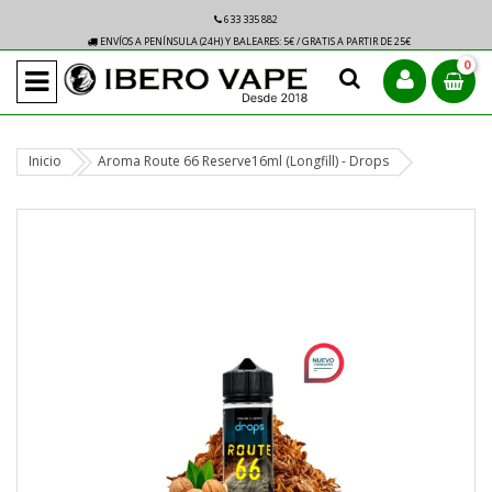
633 335 882
ENVÍOS A PENÍNSULA (24H) Y BALEARES: 5€ / GRATIS A PARTIR DE 25€
0
Inicio
Aroma Route 66 Reserve16ml (Longfill) - Drops