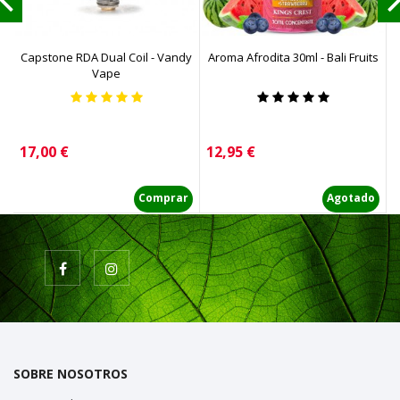
Capstone RDA Dual Coil - Vandy
Aroma Afrodita 30ml - Bali Fruits
Vape
Precio
Precio
P
17,00 €
12,95 €
6
Comprar
Agotado
SOBRE NOSOTROS