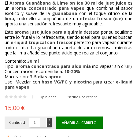
El
Aroma Guanábana & Lime on Ice 30 ml de Just Juice
es
un
aroma concentrado para vapeo
que combina el sabor
exótico y suave de la
guanábana
con el toque cítrico de la
lima
, todo ello acompañado de un
efecto fresco (ice)
que
aporta una sensación refrescante muy agradable.
Este
aroma Just Juice para alquimia
destaca por su equilibrio
entre lo frutal y lo refrescante, siendo ideal para quienes buscan
un
e-liquid tropical con frescor
perfecto para vapear durante
todo el día. La guanábana aporta dulzura cremosa, mientras
que la lima añade ese punto ácido que realza el conjunto.
Contenido:
30 ml
Tipo:
aroma concentrado para alquimia
(no vapear sin diluir)
Concentración recomendada:
10-20%
Maceración:
3-5 días aprox.
Uso: Mezclar con
base VG/PG y nicotina
para crear
e-liquid
para vapeo
0 Opiniones
Escribe una reseña
15,00 €
Cantidad
AÑADIR AL CARRITO