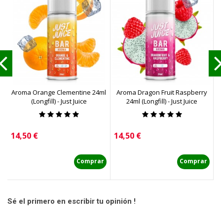
Aroma Orange Clementine 24ml
Aroma Dragon Fruit Raspberry
A
(Longfill) - Just Juice
24ml (Longfill) - Just Juice
Precio
Precio
P
14,50 €
14,50 €
1
Comprar
Comprar
Sé el primero en escribir tu opinión !