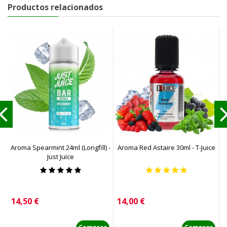
Productos relacionados
Aroma Spearmint 24ml (Longfill) -
Aroma Red Astaire 30ml - T-Juice
A
Just Juice
Precio
Precio
P
14,50 €
14,00 €
1