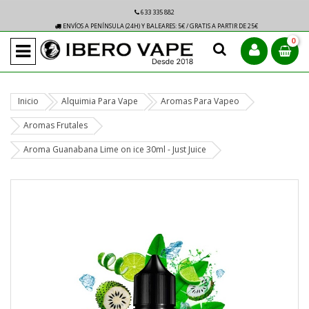
633 335 882
ENVÍOS A PENÍNSULA (24H) Y BALEARES: 5€ / GRATIS A PARTIR DE 25€
0
Inicio
Alquimia Para Vape
Aromas Para Vapeo
Aromas Frutales
Aroma Guanabana Lime on ice 30ml - Just Juice