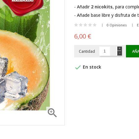
- Añadir
2 nicokits
, para compl
- Añade base libre y disfruta de 
0 Opiniones
E
6,00 €
Cantidad
AÑA

En stock
