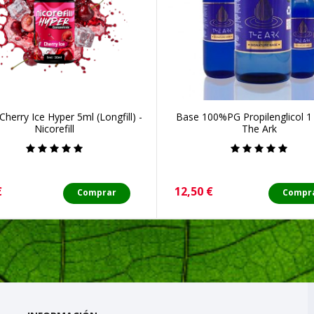
herry Ice Hyper 5ml (Longfill) -
Base 100%PG Propilenglicol 1 
Nicorefill
The Ark
o
Precio
€
12,50 €
Comprar
Compr