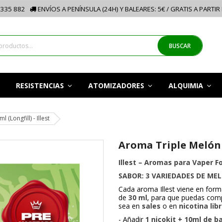
335 882
ENVÍOS A PENÍNSULA (24H) Y BALEARES: 5€ / GRATIS A PARTIR
BUSCAR
RESISTENCIAS
ATOMIZADORES
ALQUIMIA
(Longfill) - Illest
Aroma Triple Melón Ic
Illest – Aromas para Vaper F
SABOR: 3 VARIEDADES DE MEL
Cada aroma Illest viene en for
de
30 ml
, para que puedas comp
sea en
sales
o en
nicotina lib
- Añadir
1 nicokit + 10ml de b