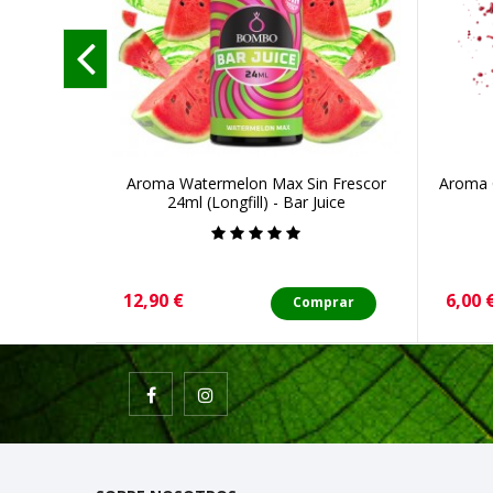
Aroma Watermelon Max Sin Frescor
Aroma C
24ml (Longfill) - Bar Juice
Precio
Preci
12,90 €
6,00 
Comprar