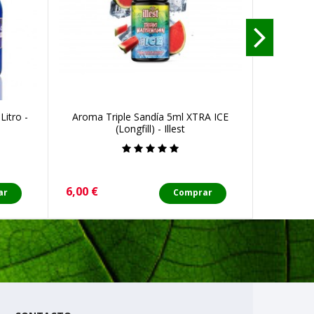
Litro -
Aroma Triple Sandía 5ml XTRA ICE
Aroma
(Longfill) - Illest
Precio
Precio
6,00 €
12,00 €
ar
Comprar