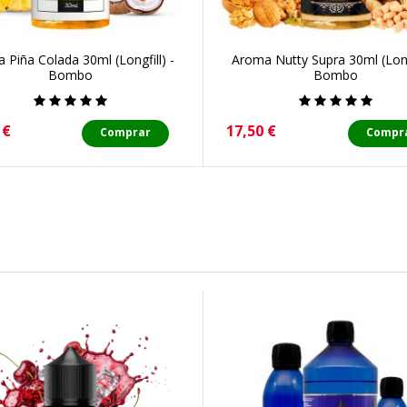
 Piña Colada 30ml (Longfill) -
Aroma Nutty Supra 30ml (Longf
Bombo
Bombo
o
Precio
 €
17,50 €
Comprar
Compr