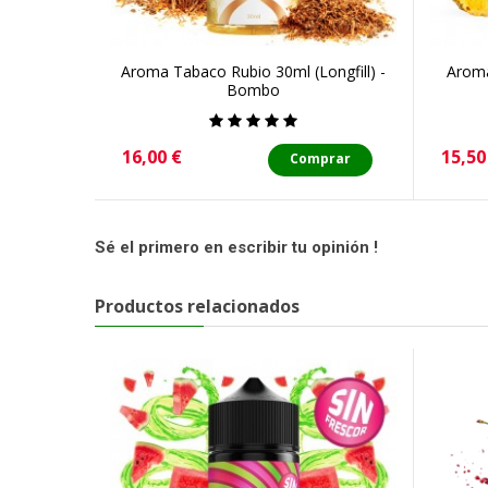
Aroma Tabaco Rubio 30ml (Longfill) -
Aroma
Bombo
Precio
Preci
16,00 €
15,50
Comprar
Sé el primero en escribir tu opinión !
Productos relacionados