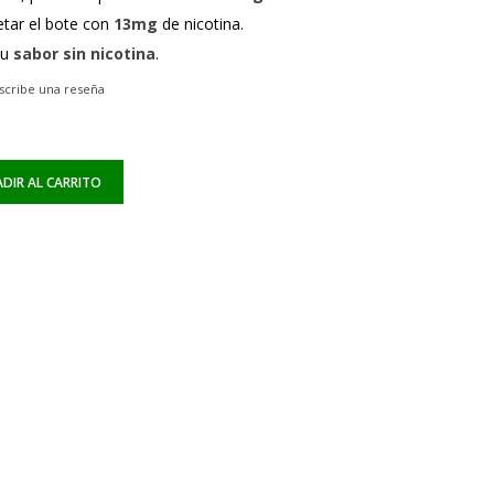
etar el bote con
13mg
de nicotina.
tu
sabor sin nicotina
.
scribe una reseña
DIR AL CARRITO