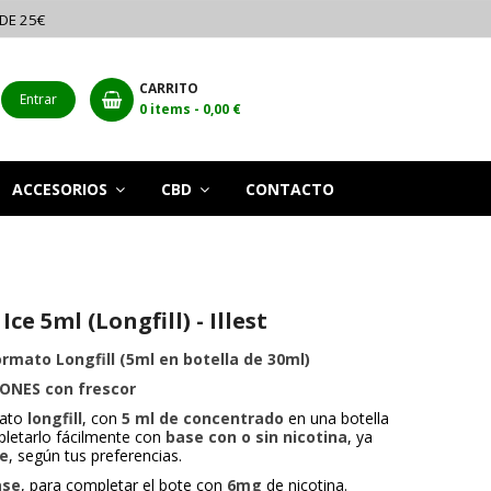
 DE 25€
CARRITO
Entrar
0
items -
0,00 €
ACCESORIOS
CBD
CONTACTO
e 5ml (Longfill) - Illest
ormato Longfill (5ml en botella de 30ml)
ONES con frescor
mato
longfill
, con
5 ml de concentrado
en una botella
letarlo fácilmente con
base con o sin nicotina
, ya
re
, según tus preferencias.
ase
, para completar el bote con
6mg
de nicotina.