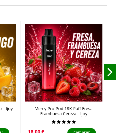
 - Ijoy
Mercy Pro Pod 18K Puff Fresa
Mercy P
Frambuesa Cereza - Ijoy
Precio
Precio
18,00 €
18,00 €
ar
Comprar