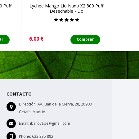
0 Puff
Lychee Mango Lio Nano X2 800 Puff
Pack 2 P
Desechable - Lio
Precio
Precio
6,00 €
18,00 €
ar
Comprar
CONTACTO
Dirección:
Av. Juan de la Cierva, 28, 28903
Getafe, Madrid
Email:
iberovape@gmail.com
Phone:
633 335 882