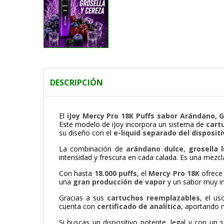
DESCRIPCIÓN
El
iJoy Mercy Pro 18K Puffs sabor Arándano, G
Este modelo de
iJoy
incorpora un sistema de
cart
su diseño con el
e-liquid separado del dispositi
La combinación de
arándano dulce
,
grosella 
intensidad y frescura en cada calada. Es una mezcl
Con hasta
18.000 puffs
, el
Mercy Pro 18K
ofrece 
una
gran producción de vapor
y un sabor muy in
Gracias a sus
cartuchos reemplazables
, el u
cuenta con
certificado de analítica
, aportando m
Si buscas un dispositivo potente, legal y con un 