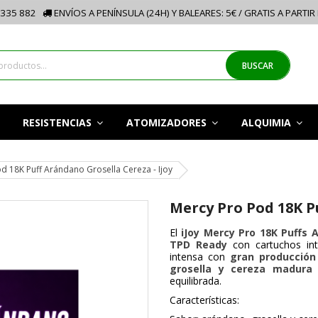
335 882
ENVÍOS A PENÍNSULA (24H) Y BALEARES: 5€ / GRATIS A PARTIR
BUSCAR
RESISTENCIAS
ATOMIZADORES
ALQUIMIA
d 18K Puff Arándano Grosella Cereza - Ijoy
Mercy Pro Pod 18K Pu
El
iJoy Mercy Pro 18K Puffs 
TPD Ready
con cartuchos int
intensa con
gran producción
grosella y cereza madura
c
equilibrada.
Características: