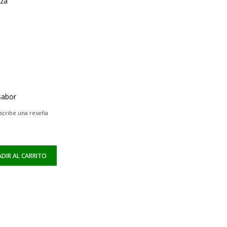
eza
sabor
scribe una reseña
DIR AL CARRITO