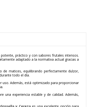
potente, práctico y con sabores frutales intensos.
etamente adaptado a la normativa actual gracias a
no de matices, equilibrando perfectamente dulzor,
urante todo el día.
r uso. Además, está optimizado para proporcionar
a.
re una experiencia estable y de calidad. Además,
 Grosella y Cereza
es una excelente opción para