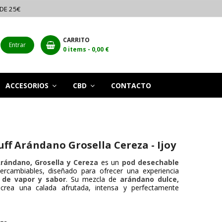
 DE 25€
CARRITO
Entrar
0
items -
0,00 €
ACCESORIOS
CBD
CONTACTO
ff Arándano Grosella Cereza - Ijoy
Arándano, Grosella y Cereza
es un
pod desechable
ercambiables, diseñado para ofrecer una experiencia
 de vapor y sabor
. Su mezcla de
arándano dulce,
rea una calada afrutada, intensa y perfectamente