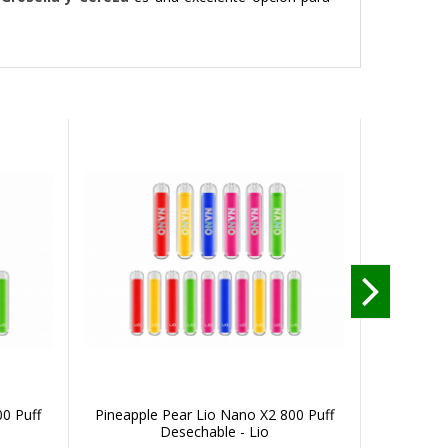
0 Puff
Pineapple Pear Lio Nano X2 800 Puff
Darkberr
Desechable - Lio