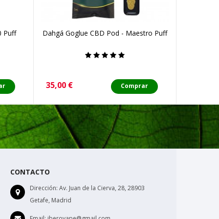
 Puff
Dahgá Goglue CBD Pod - Maestro Puff
Darkberr
Precio
Precio
35,00 €
6,00 €
ar
Comprar
CONTACTO
Dirección:
Av. Juan de la Cierva, 28, 28903
Getafe, Madrid
Email:
iberovape@gmail.com