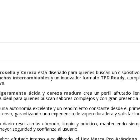
rosella y Cereza
está diseñado para quienes buscan un dispositivo 
uchos intercambiables
y un innovador formato
TPD Ready
, compl
vo
.
ligeramente ácida
y
cereza madura
crea un perfil afrutado lle
a ideal para quienes buscan sabores complejos y con gran presencia d
una autonomía excelente y un rendimiento constante desde el prime
tenso, garantizando una experiencia de vapeo duradera y satisfactori
so diario resulta más cómodo, limpio y práctico, manteniendo siemp
ayor seguridad y confianza al usuario.
sabor afrutado intenso y equilibrado, el
iJoy Mercy Pro Arándano,