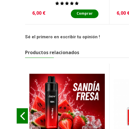
Precio
Preci
6,00 €
6,00 
Comprar
Sé el primero en escribir tu opinión !
Productos relacionados