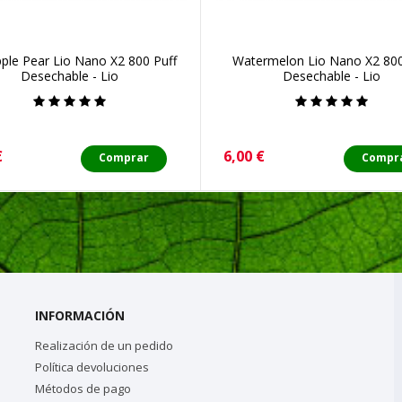
ple Pear Lio Nano X2 800 Puff
Watermelon Lio Nano X2 800
Desechable - Lio
Desechable - Lio
o
Precio
€
6,00 €
Comprar
Compr
INFORMACIÓN
Realización de un pedido
Política devoluciones
Métodos de pago