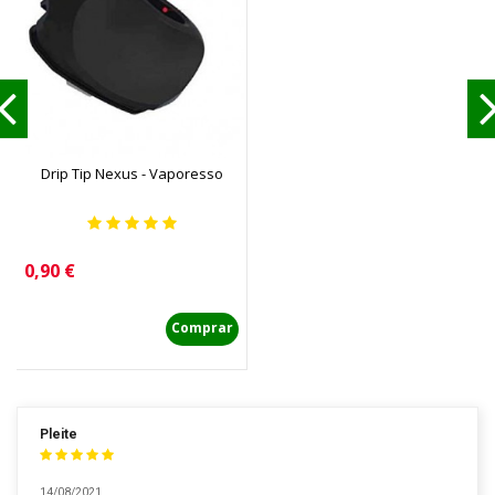
Drip Tip Nexus - Vaporesso
Precio
0,90 €
Comprar
Pleite
14/08/2021