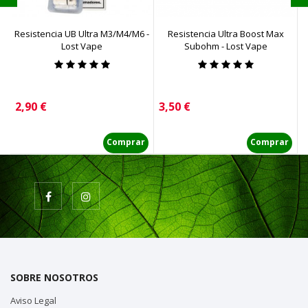
Resistencia UB Ultra M3/M4/M6 -
Resistencia Ultra Boost Max
Lost Vape
Subohm - Lost Vape
Precio
Precio
2,90 €
3,50 €
D
Comprar
Comprar
SOBRE NOSOTROS
Aviso Legal