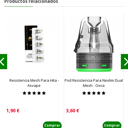
Productos relacionados
Resistencia Mesh Para Hita -
Pod Resistencia Para Nexlim Dual
Asvape
Mesh - Oxva
Precio
Precio
P
1,90 €
3,60 €
3
Comprar
Comprar