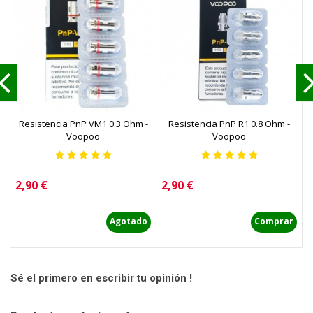
Resistencia PnP VM1 0.3 Ohm -
Resistencia PnP R1 0.8 Ohm -
Voopoo
Voopoo
Precio
Precio
P
2,90 €
2,90 €
4
Agotado
Comprar
Sé el primero en escribir tu opinión !