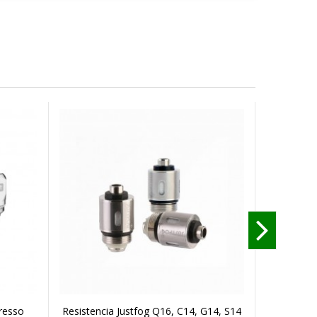
resso
Resistencia Justfog Q16, C14, G14, S14
Pod Resi