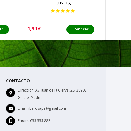
- Justfog
Precio
Precio
1,90 €
3,30 €
ar
Comprar
CONTACTO
Dirección:
Av. Juan de la Cierva, 28, 28903
Getafe, Madrid
Email:
iberovape@gmail.com
Phone:
633 335 882