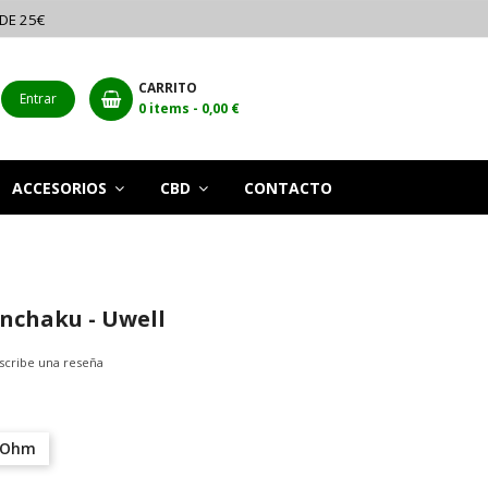
 DE 25€
CARRITO
Entrar
0
items -
0,00 €
ACCESORIOS
CBD
CONTACTO
nchaku - Uwell
scribe una reseña
 Ohm