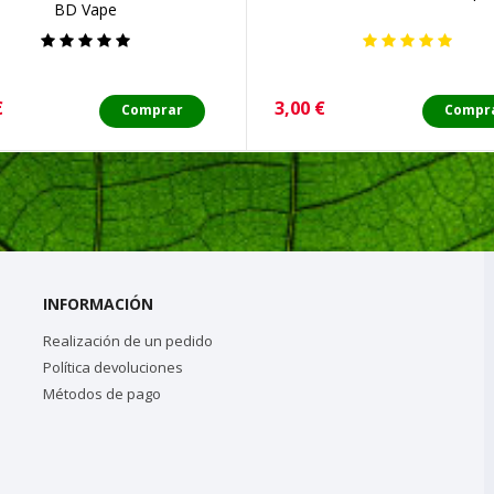
BD Vape
o
Precio
€
3,00 €
Comprar
Compr
INFORMACIÓN
Realización de un pedido
Política devoluciones
Métodos de pago