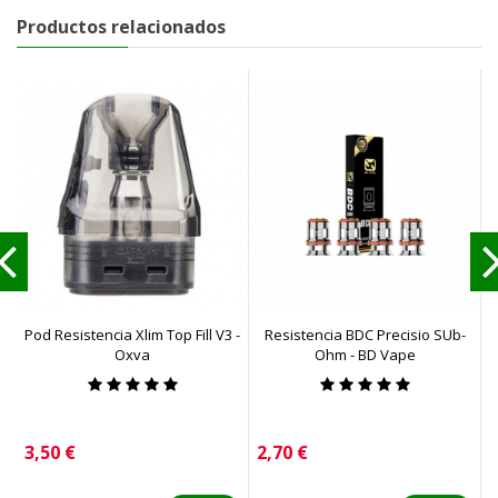
Productos relacionados
Pod Resistencia Xlim Top Fill V3 -
Resistencia BDC Precisio SUb-
R
Oxva
Ohm - BD Vape
Precio
Precio
P
3,50 €
2,70 €
2