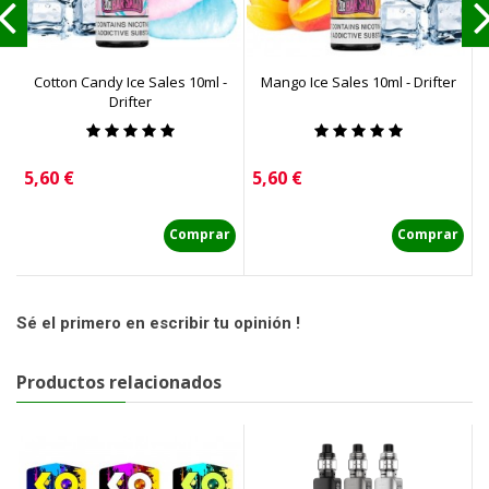
Cotton Candy Ice Sales 10ml -
Mango Ice Sales 10ml - Drifter
S
Drifter
Precio
Precio
P
5,60 €
5,60 €
5
Comprar
Comprar
Sé el primero en escribir tu opinión !
Productos relacionados