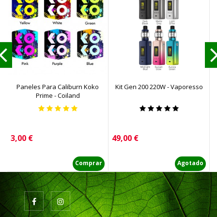
Paneles Para Caliburn Koko
Kit Gen 200 220W - Vaporesso
Prime - Coiland
Precio
Precio
P
3,00 €
49,00 €
3
Comprar
Agotado